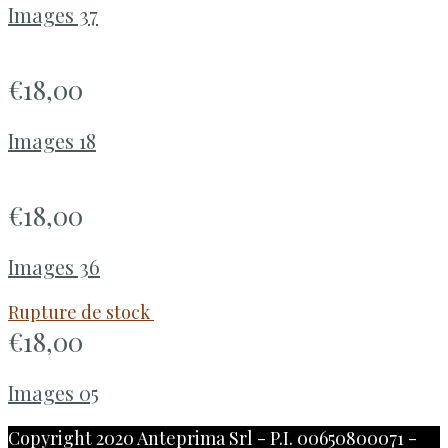
Images 37
€
18,00
Images 18
€
18,00
Images 36
Rupture de stock
€
18,00
Images 05
Copyright 2020 Anteprima Srl - P.I. 00650800071 -